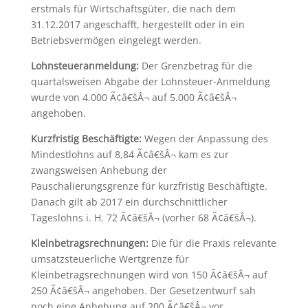
erstmals für Wirtschaftsgüter, die nach dem
31.12.2017 angeschafft, hergestellt oder in ein
Betriebsvermögen eingelegt werden.
Lohnsteueranmeldung:
Der Grenzbetrag für die
quartalsweisen Abgabe der Lohnsteuer-Anmeldung
wurde von 4.000 Ã¢â€šÂ¬ auf 5.000 Ã¢â€šÂ¬
angehoben.
Kurzfristig Beschäftigte:
Wegen der Anpassung des
Mindestlohns auf 8,84 Ã¢â€šÂ¬ kam es zur
zwangsweisen Anhebung der
Pauschalierungsgrenze für kurzfristig Beschäftigte.
Danach gilt ab 2017 ein durchschnittlicher
Tageslohns i. H. 72 Ã¢â€šÂ¬ (vorher 68 Ã¢â€šÂ¬).
Kleinbetragsrechnungen:
Die für die Praxis relevante
umsatzsteuerliche Wertgrenze für
Kleinbetragsrechnungen wird von 150 Ã¢â€šÂ¬ auf
250 Ã¢â€šÂ¬ angehoben. Der Gesetzentwurf sah
noch eine Anhebung auf 200 Ã¢â€šÂ¬ vor.