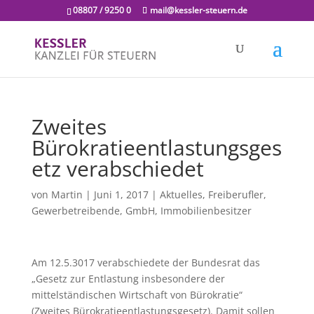
08807 / 9250 0
mail@kessler-steuern.de
Zweites
Bürokratieentlastungsges
etz verabschiedet
von
Martin
|
Juni 1, 2017
|
Aktuelles
,
Freiberufler
,
Gewerbetreibende
,
GmbH
,
Immobilienbesitzer
Am 12.5.3017 verabschiedete der Bundesrat das
„Gesetz zur Entlastung insbesondere der
mittelständischen Wirtschaft von Bürokratie“
(Zweites Bürokratieentlastungsgesetz). Damit sollen