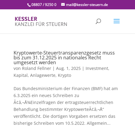
08807 / 9250 0
mail@kessler-steuern.de
Kryptowerte-Steuertransparenzgesetz muss
bis zum 31.12.2025 in nationales Recht
umgesetzt werden
von
Roland Fellner
|
Aug. 1, 2025
|
Investment,
Kapital, Anlagewerte
,
Krypto
Das Bundesministerium der Finanzen (BMF) hat am
6.3.2025 ein neues Schreiben zu
Ã¢â‚¬Å¾Einzelfragen der ertragsteuerrechtlichen
Behandlung bestimmter KryptowerteÃ¢â‚¬Å“
veröffentlicht. Die dortigen Vorgaben ersetzen das
bisherige Schreiben vom 10.5.2022. Allgemein...