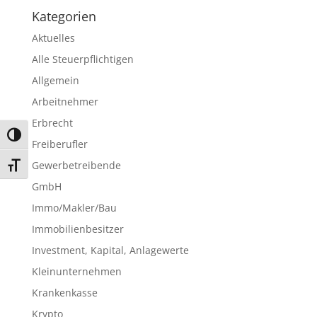
Kategorien
Aktuelles
Alle Steuerpflichtigen
Allgemein
Arbeitnehmer
Erbrecht
Umschalten auf hohe Kontraste
Freiberufler
Gewerbetreibende
Schrift vergrößern
GmbH
Immo/Makler/Bau
Immobilienbesitzer
Investment, Kapital, Anlagewerte
Kleinunternehmen
Krankenkasse
Krypto