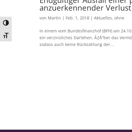
Endgültiger Ausfall einer 
anzuerkennender Verlust
von
Martin
|
Feb. 1, 2018
|
Aktuelles
,
ohne
Umschalten auf hohe Kontraste
In einem vom Bundesfinanzhof (BFH) am 24.10.
Schrift vergrößern
ein verzinsliches Darlehen. ÃƒÅ“ber das Ver
sodass auch keine Rückzahlung der...