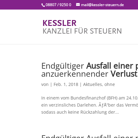
08807 / 9250 0
mail@kessler-steuern.de
Endgültiger
Ausfall einer
anzuerkennender
Verlust
von
|
Feb. 1, 2018
|
Aktuelles
,
ohne
In einem vom Bundesfinanzhof (BFH) am 24.10.
ein verzinsliches Darlehen. ÃƒÅ“ber das Ver
sodass auch keine Rückzahlung der...