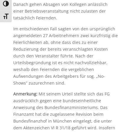
Danach gehen Absagen von Kollegen anlässlich
Umschalten auf hohe Kontraste
einer Betriebsveranstaltung nicht zulasten der
Schrift vergrößern
tatsächlich Feiernden.
Im entschiedenen Fall sagten von den ursprünglich
angemeldeten 27 Arbeitnehmern zwei kurzfristig die
Feierlichkeiten ab, ohne dass dies zu einer
Reduzierung der bereits veranschlagten Kosten
durch den Veranstalter führte. Nach der
Urteilsbegründung ist es nicht nachvollziehbar,
weshalb den Feiernden die vergeblichen
Aufwendungen des Arbeitgebers für sog. „No-
Shows“ zuzurechnen sind.
Anmerkung:
Mit seinem Urteil stellte sich das FG
ausdrücklich gegen eine bundeseinheitliche
Anweisung des Bundesfinanzministeriums. Das
Finanzamt hat die zugelassene Revision beim
Bundesfinanzhof in München eingelegt, die unter
dem Aktenzeichen VI R 31/18 geführt wird. Insofern