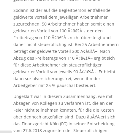
Sodann ist der auf die Begleitperson entfallende
geldwerte Vorteil dem jeweiligen Arbeitnehmer
zuzurechnen. 50 Arbeitnehmer haben somit einen
geldwerten Vorteil von 100 Ã¢â€šÂ¬, der den
Freibetrag von 110 Ã¢â€šÂ¬ nicht übersteigt und
daher nicht steuerpflichtig ist. Bei 25 Arbeitnehmern
beträgt der geldwerte Vorteil 200 Ã¢â€šÂ¬. Nach
Abzug des Freibetrags von 110 Ã¢â€šÂ¬ ergibt sich
für diese Arbeitnehmer ein steuerpflichtiger
geldwerter Vorteil von jeweils 90 Ã¢â€šÂ¬. Er bleibt
dann sozialversicherungsfrei, wenn ihn der
Arbeitgeber mit 25 % pauschal besteuert.
Ungeklärt war in diesem Zusammenhang, wie mit
Absagen von Kollegen zu verfahren ist, die an der
Feier nicht teilnehmen konnten, für die die Kosten
aber dennoch angefallen sind. Dazu äuÃƒÅ¸ert sich
das Finanzgericht Köln (FG) in seiner Entscheidung
vom 27.6.2018 zugunsten der Steuerpflichtigen.