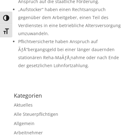
Anspruch auf die staatliche Förderung.
„Aufstocker“ haben einen Rechtsanspruch
gegenüber dem Arbeitgeber, einen Teil des
Umschalten auf hohe Kontraste
Verdienstes in eine betriebliche Altersversorgung
Schrift vergrößern
umzuwandeln.
Pflichtversicherte haben Anspruch auf
ÃƒÅ“bergangsgeld bei einer länger dauernden
stationären Reha-MaÃƒÅ¸nahme oder nach Ende
der gesetzlichen Lohnfortzahlung.
Kategorien
Aktuelles
Alle Steuerpflichtigen
Allgemein
Arbeitnehmer