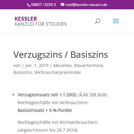
08807 / 9250 0
mail@kessler-steuern.de
Verzugszins / Basiszins
von
|
Jan. 1, 2019
|
Aktuelles
,
Steuertermine,
Basiszins, Verbraucherpreisindex
Verzugszinssatz seit 1.1.2002:
(Ã‚Â§ 288 BGB)
Rechtsgeschäfte mit Verbrauchern:
Basiszinssatz + 5-%-Punkte
Rechtsgeschäfte mit Nichtverbrauchern
(abgeschlossen bis 28.7.2014):