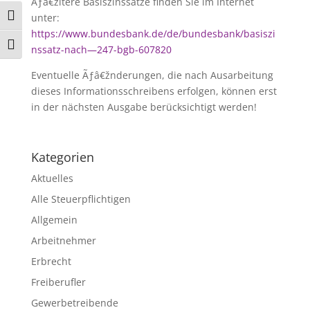
Ãƒâ€žltere Basiszinssätze finden Sie im Internet
unter:
Umschalten auf hohe Kontraste
https://www.bundesbank.de/de/bundesbank/basiszi
Schrift vergrößern
nssatz-nach—247-bgb-607820
Eventuelle Ãƒâ€žnderungen, die nach Ausarbeitung
dieses Informationsschreibens erfolgen, können erst
in der nächsten Ausgabe berücksichtigt werden!
Kategorien
Aktuelles
Alle Steuerpflichtigen
Allgemein
Arbeitnehmer
Erbrecht
Freiberufler
Gewerbetreibende