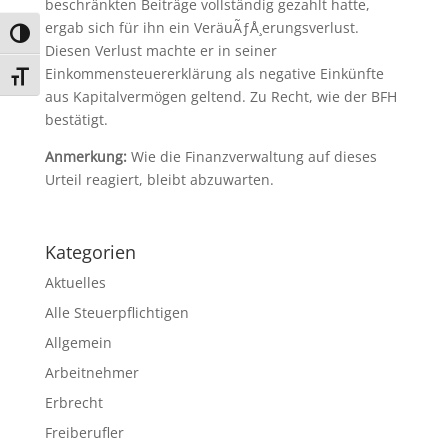
beschränkten Beiträge vollständig gezahlt hatte,
ergab sich für ihn ein VeräuÃƒÅ¸erungsverlust.
Umschalten auf hohe Kontraste
Diesen Verlust machte er in seiner
Einkommensteuererklärung als negative Einkünfte
Schrift vergrößern
aus Kapitalvermögen geltend. Zu Recht, wie der BFH
bestätigt.
Anmerkung:
Wie die Finanzverwaltung auf dieses
Urteil reagiert, bleibt abzuwarten.
Kategorien
Aktuelles
Alle Steuerpflichtigen
Allgemein
Arbeitnehmer
Erbrecht
Freiberufler