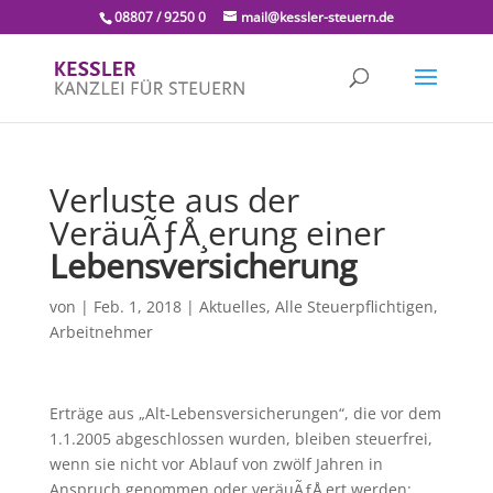
08807 / 9250 0
mail@kessler-steuern.de
Verluste aus der
VeräuÃƒÅ¸erung einer
Lebensversicherung
von
|
Feb. 1, 2018
|
Aktuelles
,
Alle Steuerpflichtigen
,
Arbeitnehmer
Erträge aus „Alt-Lebensversicherungen“, die vor dem
1.1.2005 abgeschlossen wurden, bleiben steuerfrei,
wenn sie nicht vor Ablauf von zwölf Jahren in
Anspruch genommen oder veräuÃƒÅ¸ert werden;