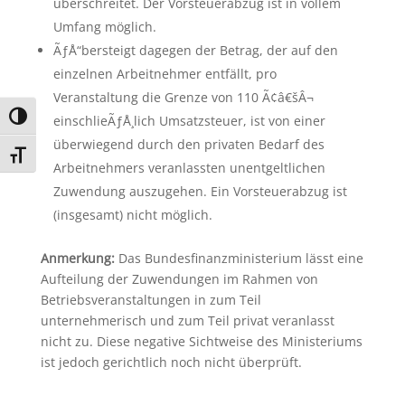
überschreitet. Der Vorsteuerabzug ist in vollem
Umfang möglich.
ÃƒÅ“bersteigt dagegen der Betrag, der auf den
einzelnen Arbeitnehmer entfällt, pro
Veranstaltung die Grenze von 110 Ã¢â€šÂ¬
Umschalten auf hohe Kontraste
einschlieÃƒÅ¸lich Umsatzsteuer, ist von einer
überwiegend durch den privaten Bedarf des
Schrift vergrößern
Arbeitnehmers veranlassten unentgeltlichen
Zuwendung auszugehen. Ein Vorsteuerabzug ist
(insgesamt) nicht möglich.
Anmerkung:
Das Bundesfinanzministerium lässt eine
Aufteilung der Zuwendungen im Rahmen von
Betriebsveranstaltungen in zum Teil
unternehmerisch und zum Teil privat veranlasst
nicht zu. Diese negative Sichtweise des Ministeriums
ist jedoch gerichtlich noch nicht überprüft.