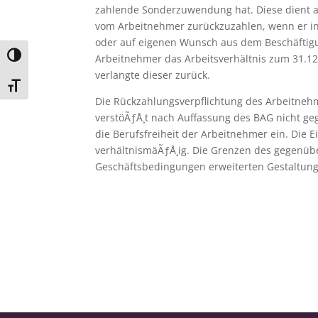
zahlende Sonderzuwendung hat. Diese dient au
vom Arbeitnehmer zurückzuzahlen, wenn er in 
oder auf eigenen Wunsch aus dem Beschäftigu
Umschalten auf hohe Kontraste
Arbeitnehmer das Arbeitsverhältnis zum 31.12
verlangte dieser zurück.
Schrift vergrößern
Die Rückzahlungsverpflichtung des Arbeitnehme
verstöÃƒÅ¸t nach Auffassung des BAG nicht geg
die Berufsfreiheit der Arbeitnehmer ein. Die 
verhältnismäÃƒÅ¸ig. Die Grenzen des gegenübe
Geschäftsbedingungen erweiterten Gestaltungs