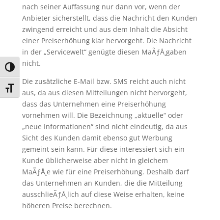
nach seiner Auffassung nur dann vor, wenn der
Anbieter sicherstellt, dass die Nachricht den Kunden
zwingend erreicht und aus dem Inhalt die Absicht
einer Preiserhöhung klar hervorgeht. Die Nachricht
in der „Servicewelt“ genügte diesen MaÃƒÅ¸gaben
nicht.
Umschalten auf hohe Kontraste
Die zusätzliche E-Mail bzw. SMS reicht auch nicht
Schrift vergrößern
aus, da aus diesen Mitteilungen nicht hervorgeht,
dass das Unternehmen eine Preiserhöhung
vornehmen will. Die Bezeichnung „aktuelle“ oder
„neue Informationen“ sind nicht eindeutig, da aus
Sicht des Kunden damit ebenso gut Werbung
gemeint sein kann. Für diese interessiert sich ein
Kunde üblicherweise aber nicht in gleichem
MaÃƒÅ¸e wie für eine Preiserhöhung. Deshalb darf
das Unternehmen an Kunden, die die Mitteilung
ausschlieÃƒÅ¸lich auf diese Weise erhalten, keine
höheren Preise berechnen.