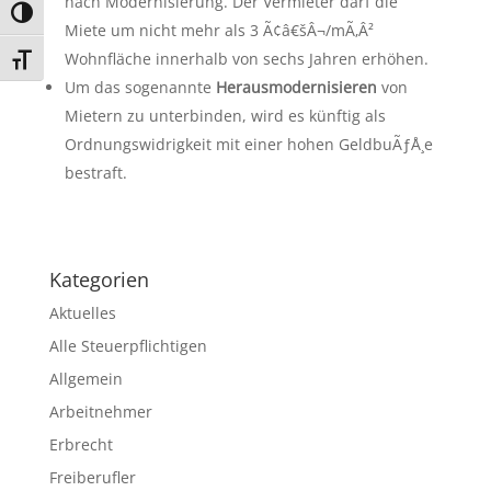
nach Modernisierung. Der Vermieter darf die
Umschalten auf hohe Kontraste
Miete um nicht mehr als 3 Ã¢â€šÂ¬/mÃ‚Â²
Wohnfläche innerhalb von sechs Jahren erhöhen.
Schrift vergrößern
Um das sogenannte
Herausmodernisieren
von
Mietern zu unterbinden, wird es künftig als
Ordnungswidrigkeit mit einer hohen GeldbuÃƒÅ¸e
bestraft.
Kategorien
Aktuelles
Alle Steuerpflichtigen
Allgemein
Arbeitnehmer
Erbrecht
Freiberufler