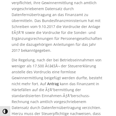
verpflichtet, ihre Gewinnermittlung nach amtlich
vorgeschriebenem Datensatz durch
Datenfernübertragung an das Finanzamt zu
übermitteln. Das Bundesfinanzministerium hat mit
Schreiben vom 9.10.2017 die Vordrucke der Anlage
EÃƒÅ“R sowie die Vordrucke für die Sonder- und
Ergänzungsrechnungen für Personengesellschaften
und die dazugehörigen Anleitungen für das Jahr
2017 bekanntgegeben.
Die Regelung, nach der bei Betriebseinnahmen von
weniger als 17.500 Ã¢â€šÂ¬ der Steuererklärung
anstelle des Vordrucks eine formlose
Gewinnermittlung beigefügt werden durfte, besteht
nicht mehr fort. Auf
Antrag
kann das Finanzamt in
Härtefällen auf die ÃƒÅ“bermittlung der
standardisierten Einnahmen-ÃƒÅ“berschuss-
Rechnung nach amtlich vorgeschriebenem
Datensatz durch Datenfernübertragung verzichten.
Umschalten auf hohe Kontraste
Hierzu muss der Steuerpflichtige nachweisen, dass