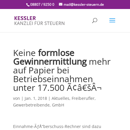
08807 / 9250 0
mail@kessler-steuern.de
Keine
formlose
Gewinnermittlung
mehr
auf Papier bei
Betriebseinnahmen
unter 17.500 Ã¢â€šÂ¬
von
|
Jan. 1, 2018
|
Aktuelles
,
Freiberufler
,
Gewerbetreibende
,
GmbH
Einnahme-ÃƒÅ“berschuss-Rechner sind dazu