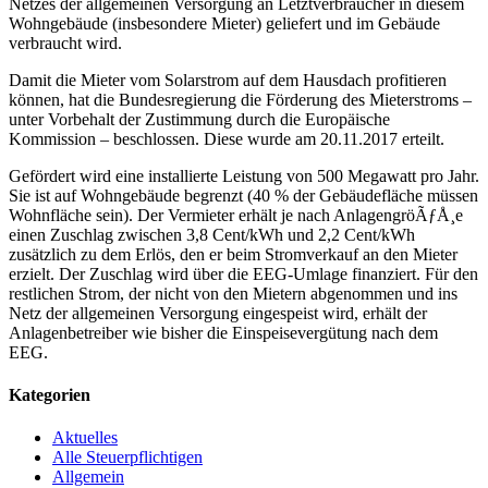
Netzes der allgemeinen Versorgung an Letztverbraucher in diesem
Wohngebäude (insbesondere Mieter) geliefert und im Gebäude
verbraucht wird.
Damit die Mieter vom Solarstrom auf dem Hausdach profitieren
können, hat die Bundesregierung die Förderung des Mieterstroms –
unter Vorbehalt der Zustimmung durch die Europäische
Kommission – beschlossen. Diese wurde am 20.11.2017 erteilt.
Gefördert wird eine installierte Leistung von 500 Megawatt pro Jahr.
Sie ist auf Wohngebäude begrenzt (40 % der Gebäudefläche müssen
Wohnfläche sein). Der Vermieter erhält je nach AnlagengröÃƒÅ¸e
einen Zuschlag zwischen 3,8 Cent/kWh und 2,2 Cent/kWh
zusätzlich zu dem Erlös, den er beim Stromverkauf an den Mieter
erzielt. Der Zuschlag wird über die EEG-Umlage finanziert. Für den
restlichen Strom, der nicht von den Mietern abgenommen und ins
Netz der allgemeinen Versorgung eingespeist wird, erhält der
Anlagenbetreiber wie bisher die Einspeisevergütung nach dem
EEG.
Kategorien
Aktuelles
Alle Steuerpflichtigen
Allgemein