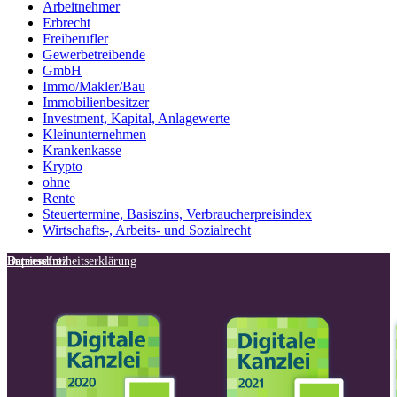
Arbeitnehmer
Erbrecht
Freiberufler
Gewerbetreibende
GmbH
Immo/Makler/Bau
Immobilienbesitzer
Investment, Kapital, Anlagewerte
Kleinunternehmen
Krankenkasse
Krypto
ohne
Rente
Steuertermine, Basiszins, Verbraucherpreisindex
Wirtschafts-, Arbeits- und Sozialrecht
Impressum
Datenschutz
Barrierefreiheitserklärung