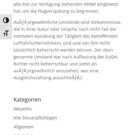
alle ihm zur Verfügung stehenden Mittel eingesetzt
hat, um die Flugverspätung zu begrenzen.
Umschalten auf hohe Kontraste
AuÃƒÅ¸ergewöhnliche Umstände sind Vorkommnisse,
die in ihrer Natur oder Ursache nach nicht Teil der
Schrift vergrößern
normalen Ausübung der Tätigkeit des betreffenden
Luftfahrtunternehmens sind und von ihm nicht
tatsächlich beherrscht werden können. Der oben
genannte Umstand war nach Auffassung der EuGH-
Richter nicht beherrschbar und somit als
auÃƒÅ¸ergewöhnlich anzusehen, was eine
Ausgleichszahlung ausschlieÃƒÅ¸t.
Kategorien
Aktuelles
Alle Steuerpflichtigen
Allgemein