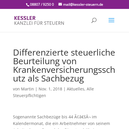
08807 / 9250 0
mail@kessler-steuern.de
Differenzierte steuerliche
Beurteilung von
Krankenversicherungssch
utz als Sachbezug
von
Martin
|
Nov. 1, 2018
|
Aktuelles
,
Alle
Steuerpflichtigen
Sogenannte Sachbezüge bis 44 Ã¢â€šÂ¬ im
Kalendermonat, die ein Arbeitnehmer von seinem