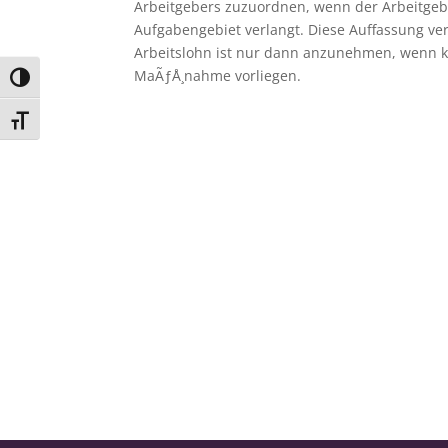
Arbeitgebers zuzuordnen, wenn der Arbeitgeb
Aufgabengebiet verlangt. Diese Auffassung ve
Arbeitslohn ist nur dann anzunehmen, wenn k
MaÃƒÅ¸nahme vorliegen.
Umschalten auf hohe Kontraste
Schrift vergrößern