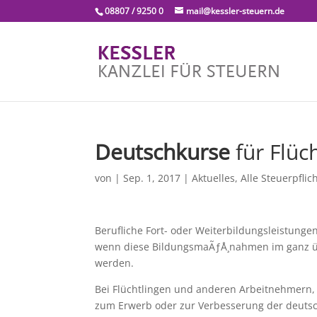
08807 / 9250 0
mail@kessler-steuern.de
Deutschkurse
für Flüch
von
|
Sep. 1, 2017
|
Aktuelles
,
Alle Steuerpflic
Berufliche Fort- oder Weiterbildungsleistungen
wenn diese BildungsmaÃƒÅ¸nahmen im ganz üb
werden.
Bei Flüchtlingen und anderen Arbeitnehmern,
zum Erwerb oder zur Verbesserung der deuts