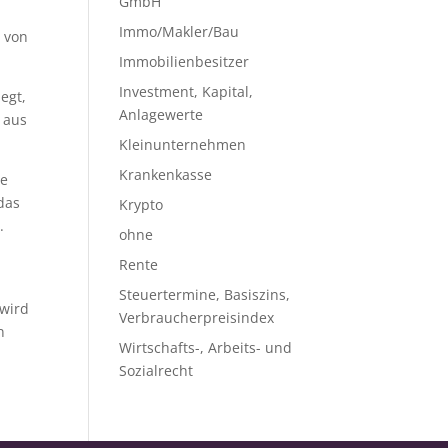
GmbH
Immo/Makler/Bau
, von
Immobilienbesitzer
Investment, Kapital,
egt,
Anlagewerte
 aus
Kleinunternehmen
Krankenkasse
he
das
Krypto
.
ohne
Rente
Steuertermine, Basiszins,
 wird
Verbraucherpreisindex
n
Wirtschafts-, Arbeits- und
Sozialrecht