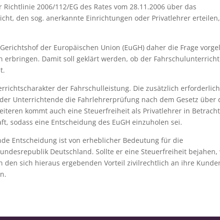
 Richtlinie 2006/112/EG des Rates vom 28.11.2006 über das
ht, den sog. anerkannte Einrichtungen oder Privatlehrer erteilen
Gerichtshof der Europäischen Union (EuGH) daher die Frage vorgel
n erbringen. Damit soll geklärt werden, ob der Fahrschulunterricht
t.
richtscharakter der Fahrschulleistung. Die zusätzlich erforderlic
der Unterrichtende die Fahrlehrerprüfung nach dem Gesetz über 
eren kommt auch eine Steuerfreiheit als Privatlehrer in Betracht
haft, sodass eine Entscheidung des EuGH einzuholen sei.
e Entscheidung ist von erheblicher Bedeutung für die
ndesrepublik Deutschland. Sollte er eine Steuerfreiheit bejahen,
n den sich hieraus ergebenden Vorteil zivilrechtlich an ihre Kunde
n.