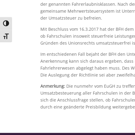
der genannten Fahrerlaubnisklassen. Nach der
gemeinsame Mehrwertsteuersystem ist Unterric
der Umsatzsteuer zu befreien.
Umschalten auf hohe Kontraste
Mit Beschluss vom 16.3.2017 hat der BFH dem 
ob Fahrschulen insoweit steuerfreie Leistunge
Schrift vergrößern
Gründen des Unionsrechts umsatzsteuerfrei is
Im entschiedenen Fall bejaht der BFH den Unter
Anerkennung kann sich daraus ergeben, dass 
Fahrlehrerwesen abgelegt haben muss. Des Weit
Die Auslegung der Richtlinie sei aber zweifel
Anmerkung:
Die nunmehr vom EuGH zu treffend
Umsatzbesteuerung aller Fahrschulen in der Bu
sich die Anschlussfrage stellen, ob Fahrschule
durch eine geänderte Preisbildung weitergebe