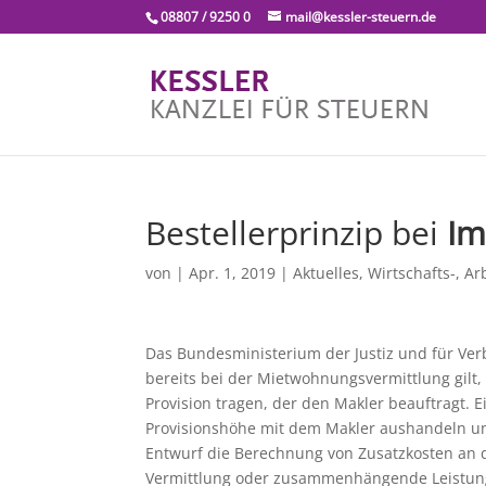
08807 / 9250 0
mail@kessler-steuern.de
Bestellerprinzip bei
Im
von
|
Apr. 1, 2019
|
Aktuelles
,
Wirtschafts-, Ar
Das Bundesministerium der Justiz und für Ver
bereits bei der Mietwohnungsvermittlung gilt,
Provision tragen, der den Makler beauftragt. E
Provisionshöhe mit dem Makler aushandeln und
Entwurf die Berechnung von Zusatzkosten an d
Vermittlung oder zusammenhängende Leistun