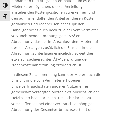
Einnahmen und Ausgaben enthalten, um es dem
Umschalten auf hohe Kontraste
Mieter zu ermöglichen, die zur Verteilung
anstehenden Kostenpositionen zu erkennen und
Schrift vergrößern
den auf ihn entfallenden Anteil an diesen Kosten
gedanklich und rechnerisch nachzuprüfen.
Dabei gehört es auch noch zu einer vom Vermieter
vorzunehmenden ordnungsgemäÃƒÅ¸en
Abrechnung, dass er im Anschluss dem Mieter auf
dessen Verlangen zusätzlich die Einsicht in die
Abrechnungsunterlagen ermöglicht, soweit dies
etwa zur sachgerechten ÃƒÅ“berprüfung der
Nebenkostenabrechnung erforderlich ist.
In diesem Zusammenhang kann der Mieter auch die
Einsicht in die vom Vermieter erhobenen
Einzelverbrauchsdaten anderer Nutzer eines
gemeinsam versorgten Mietobjekts hinsichtlich der
Heizkosten beanspruchen, um sich Klarheit zu
verschaffen, ob bei einer verbrauchsabhängigen
Abrechnung der Gesamtverbrauchswert mit der