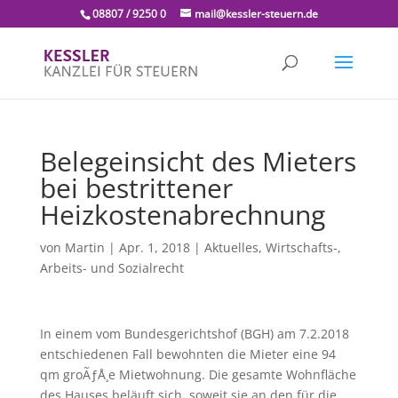
08807 / 9250 0
mail@kessler-steuern.de
Belegeinsicht des Mieters
bei bestrittener
Heizkostenabrechnung
von
Martin
|
Apr. 1, 2018
|
Aktuelles
,
Wirtschafts-,
Arbeits- und Sozialrecht
In einem vom Bundesgerichtshof (BGH) am 7.2.2018
entschiedenen Fall bewohnten die Mieter eine 94
qm groÃƒÅ¸e Mietwohnung. Die gesamte Wohnfläche
des Hauses beläuft sich, soweit sie an den für die