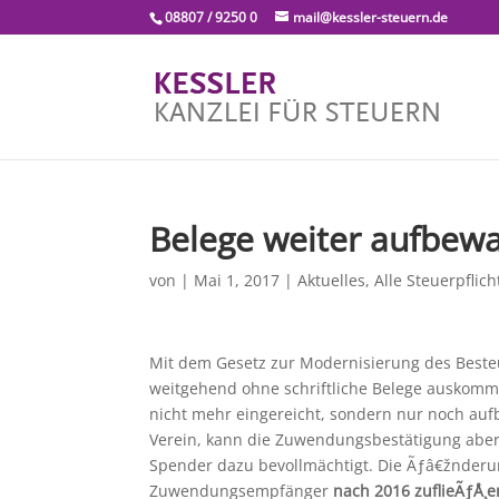
08807 / 9250 0
mail@kessler-steuern.de
Belege weiter aufbew
von
|
Mai 1, 2017
|
Aktuelles
,
Alle Steuerpflich
Mit dem Gesetz zur Modernisierung des Beste
weitgehend ohne schriftliche Belege auskomm
nicht mehr eingereicht, sondern nur noch au
Verein, kann die Zuwendungsbestätigung aber
Spender dazu bevollmächtigt. Die Ãƒâ€žnderun
Zuwendungsempfänger
nach 2016 zuflieÃƒÅ¸e