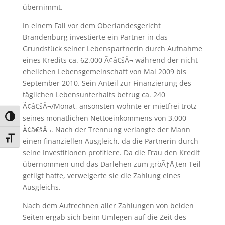
übernimmt.
In einem Fall vor dem Oberlandesgericht
Brandenburg investierte ein Partner in das
Grundstück seiner Lebenspartnerin durch Aufnahme
eines Kredits ca. 62.000 Ã¢â€šÂ¬ während der nicht
ehelichen Lebensgemeinschaft von Mai 2009 bis
September 2010. Sein Anteil zur Finanzierung des
täglichen Lebensunterhalts betrug ca. 240
Ã¢â€šÂ¬/Monat, ansonsten wohnte er mietfrei trotz
seines monatlichen Nettoeinkommens von 3.000
Umschalten auf hohe Kontraste
Ã¢â€šÂ¬. Nach der Trennung verlangte der Mann
Schrift vergrößern
einen finanziellen Ausgleich, da die Partnerin durch
seine Investitionen profitiere. Da die Frau den Kredit
übernommen und das Darlehen zum gröÃƒÅ¸ten Teil
getilgt hatte, verweigerte sie die Zahlung eines
Ausgleichs.
Nach dem Aufrechnen aller Zahlungen von beiden
Seiten ergab sich beim Umlegen auf die Zeit des