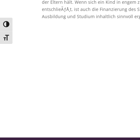
der Eltern hält. Wenn sich ein Kind in enge
entschlieÃƒÅ¸t, ist auch die Finanzierung des 
Ausbildung und Studium inhaltlich sinnvoll e
Umschalten auf hohe Kontraste
Schrift vergrößern