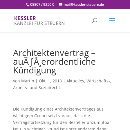
08807 / 9250 0
mail@kessler-steuern.de
Architektenvertrag –
auÃƒÅ¸erordentliche
Kündigung
von
Martin
|
Okt. 1, 2018
|
Aktuelles
,
Wirtschafts-,
Arbeits- und Sozialrecht
Die Kündigung eines Architektenvertrages aus
wichtigem Grund setzt voraus, dass die
Vertragsfortsetzung für den Besteller unzumutbar
ist. Ein wichtiger Grund ist unter anderem dann