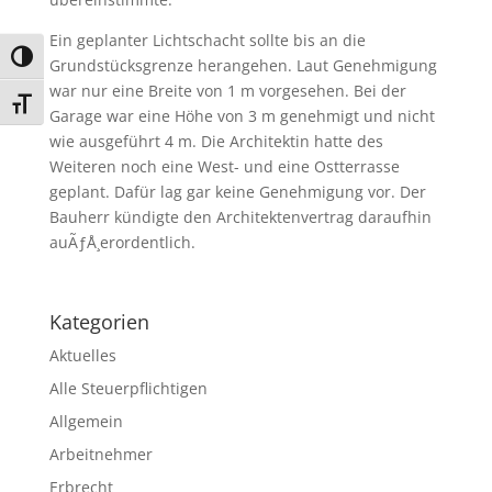
Ein geplanter Lichtschacht sollte bis an die
Umschalten auf hohe Kontraste
Grundstücksgrenze herangehen. Laut Genehmigung
war nur eine Breite von 1 m vorgesehen. Bei der
Schrift vergrößern
Garage war eine Höhe von 3 m genehmigt und nicht
wie ausgeführt 4 m. Die Architektin hatte des
Weiteren noch eine West- und eine Ostterrasse
geplant. Dafür lag gar keine Genehmigung vor. Der
Bauherr kündigte den Architektenvertrag daraufhin
auÃƒÅ¸erordentlich.
Kategorien
Aktuelles
Alle Steuerpflichtigen
Allgemein
Arbeitnehmer
Erbrecht