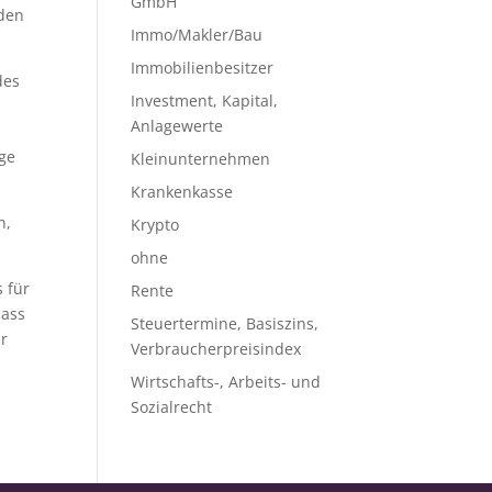
GmbH
iden
Immo/Makler/Bau
Immobilienbesitzer
des
Investment, Kapital,
Anlagewerte
ige
Kleinunternehmen
Krankenkasse
n,
Krypto
ohne
 für
Rente
dass
Steuertermine, Basiszins,
er
Verbraucherpreisindex
Wirtschafts-, Arbeits- und
Sozialrecht