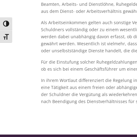
Beamten, Arbeits- und Dienstlöhne, Ruhegeld
aus dem Dienst- oder Arbeitsverhältnis gewähr
Als Arbeitseinkommen gelten auch sonstige Ver
Umschalten auf hohe Kontraste
Schuldners vollständig oder zu einem wesentl
werden dabei unabhängig davon erfasst, ob di
Schrift vergrößern
gewährt werden. Wesentlich ist vielmehr, das
oder unselbstständige Dienste handelt, die di
Für die Einstufung solcher Ruhegeldzahlunge
ob es sich bei einem Geschäftsführer um einen
In ihrem Wortlaut differenziert die Regelung 
eine Tätigkeit aus einem freien oder abhängig
der Schuldner die Vergütung als wiederkehren
nach Beendigung des Dienstverhältnisses für s