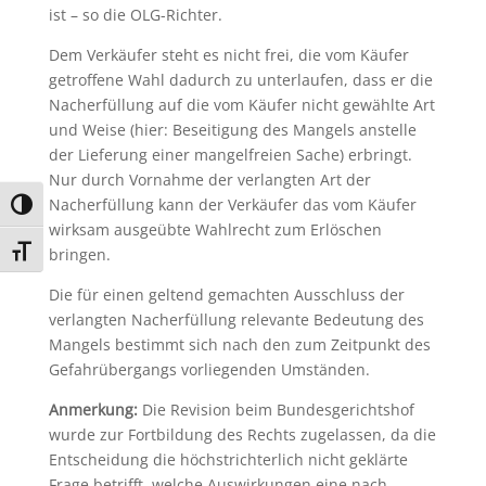
ist – so die OLG-Richter.
Dem Verkäufer steht es nicht frei, die vom Käufer
getroffene Wahl dadurch zu unterlaufen, dass er die
Nacherfüllung auf die vom Käufer nicht gewählte Art
und Weise (hier: Beseitigung des Mangels anstelle
der Lieferung einer mangelfreien Sache) erbringt.
Nur durch Vornahme der verlangten Art der
Nacherfüllung kann der Verkäufer das vom Käufer
Umschalten auf hohe Kontraste
wirksam ausgeübte Wahlrecht zum Erlöschen
Schrift vergrößern
bringen.
Die für einen geltend gemachten Ausschluss der
verlangten Nacherfüllung relevante Bedeutung des
Mangels bestimmt sich nach den zum Zeitpunkt des
Gefahrübergangs vorliegenden Umständen.
Anmerkung:
Die Revision beim Bundesgerichtshof
wurde zur Fortbildung des Rechts zugelassen, da die
Entscheidung die höchstrichterlich nicht geklärte
Frage betrifft, welche Auswirkungen eine nach